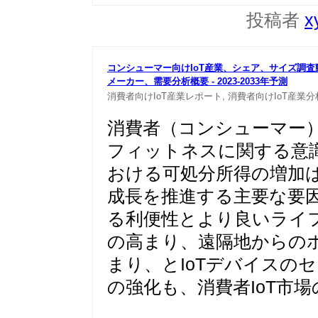
投稿者
x
コンシューマー向けIoT産業、シェア、サイズ調
メーカ
ー、需要分析概要 - 2023-2033年予測
消費者向けIoT産業レポート,
消費者向けIoT産業分
消費者（コンシューマー）I
フィットネスに関する意
おける可処分所得の増加は
成長を推進する主要な要因
る利便性とより良いライ
の高まり、遠隔地からの
まり、とIoTデバイスの
の強化も、消費者IoT市