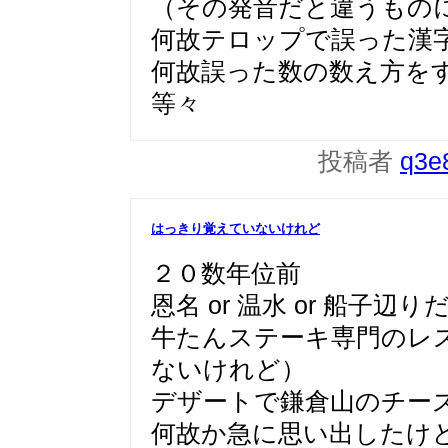
（その発音だと違うもの
何故テロップで誤った漢
何故誤った数の数え方を
等々
投稿者
q3e
はっきり覚えていないけれど
２０数年位前
恩名 or 温水 or 船子
牛たんステーキ専門のレ
ないけれど）
デザートで鎌倉山のチー
何故か急に思い出したけ