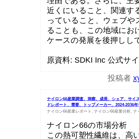
理由である。さらに、主
近くにいること、関連す
っていること、ウェブや
ることも、この地域にお
ケースの発展を後押しし
原資料: SDKI Inc 公式サ
投稿者
x
ナイロン66産業調査、洞察、成長、シェア、サイ
ドレポ
ート、需要、トップメーカー、2024-2036
ナイロン66産業レポート,
ナイロン66産業分析,
ナ
ナイロン66の市場分析
この熱可塑性繊維は、高