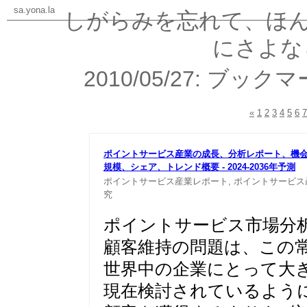
sa.yona.la
しがらみを忘れて、ほ
にさよな
2010/05/27: 
«
1
2
3
4
5
6
7
ポイントサービス産業の成長、分析レポート、機
規模、シ
ェア、トレンド概要 - 2024-2036年予測
ポイントサービス産業レポート,
ポイントサービス
究
ポイントサービス市場分
顧客維持の問題は、この
世界中の企業にとって大
現在検討されているよう