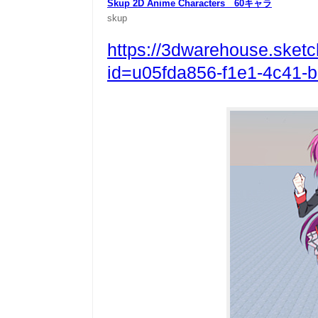
Skup 2D Anime Characters 60キャラ
skup
https://3dwarehouse.sketc
id=u05fda856-f1e1-4c41-