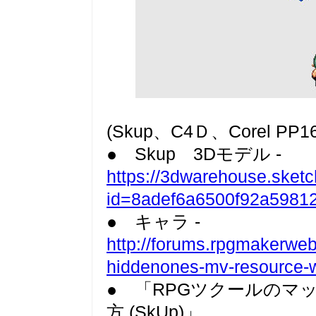
(Skup、C4Ｄ、Corel PP16
● Skup 3Dモデル -
https://3dwarehouse.sket
id=8adef6a6500f92a5981
● キャラ -
http://forums.rpgmakerwe
hiddenones-mv-resource-
● 「RPGツクールのマ
方 (SkUp)」