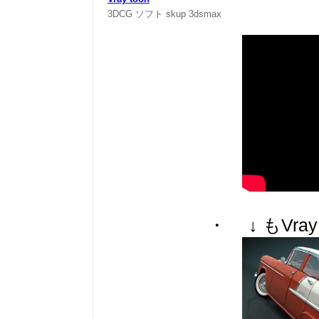
3DCG
ソフト
skup
3dsmax
・ ↓ もVra