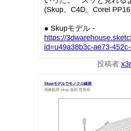
いった。 スッと見れる
(Skup、C4D、Corel PP16
● Skupモデル -
https://3dwarehouse.sket
id=u49a38b3c-ae73-452c
投稿者
x3
Skupモデルでモノクロ線画
画像処理
skup
漫画
背景画