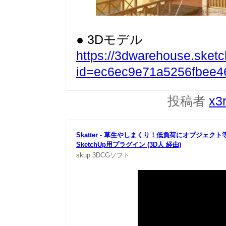
● 3Dモデル
https://3dwarehouse.sket
id=ec6ec9e71a5256fbee4
投稿者
x3
Skatter - 草生やしまくり！低負荷にオブジェク
SketchUp用
プラグイン (3D人 経由)
skup
3DCGソフト