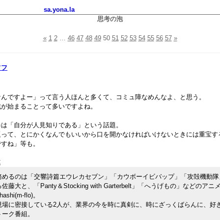
sa.yona.la
思考の泡
«
1
2
…
46
47
48
49
50
51
52
53
54
55
56
57
»
フフ
なんですよー」って言う人ほんと多くて、コミュ障なめんなよ、と思う。
戦が始まることって多いですよね。
器は「自分が人見知りである」という話題。
題って、とにかくなんでもいいから口を開かなければいけないときには重宝す
ですね」等も。
連
務めるのは「交響詩篇エウレカセブン」「カウボーイビバップ」「攻殻機動隊
大と、「Panty＆Stocking with Garterbelt」「へうげもの」などの
ashi(m-flo)。
現場に密接している2人が、業界の今を時に真剣に、時にざっくばらんに、好
トーク番組。