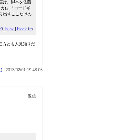
お届け。脚本を佐藤
レカ)」「コードギ
作り出すここだけの
't_blink | block.fm
三方とも人見知りだ
)
| 2013/02/01 19:48:06
返信