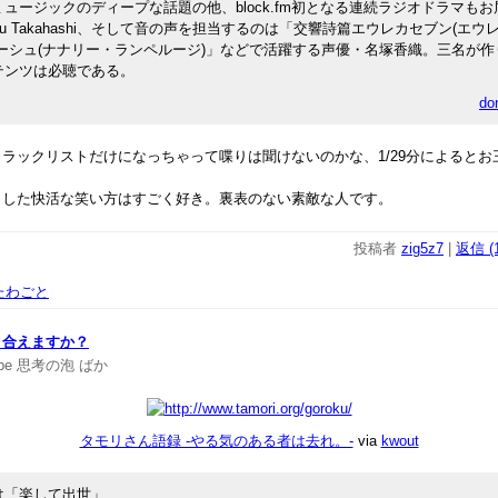
ュージックのディープな話題の他、block.fm初となる連続ラジオドラマも
ku Takahashi、そして音の声を担当するのは「交響詩篇エウレカセブン(エウ
ーシュ(ナナリー・ランペルージ)」などで活躍する声優・名塚香織。三名が
テンツは必聴である。
don
ラックリストだけになっちゃって喋りは聞けないのかな、1/29分によるとお
タした快活な笑い方はすごく好き。裏表のない素敵な人です。
投稿者
zig5z7
|
返信 (1
たわごと
き合えますか？
be
思考の泡
ばか
タモリさん語録 -やる気のある者は去れ。-
via
kwout
は「楽して出世」