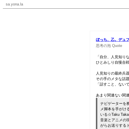
sa.yona.la
ぼっち、乙。デュ
思考の泡
Quote
「自分、人見知り
ひとみしり自慢合
人見知りの最終兵
その手のメタな話
「話すこと、ない
あまり関連ない関
ナビゲーターを
メ脚本を手がける佐藤
いる☆Taku Takah
音楽とアニメの
がらお送りする