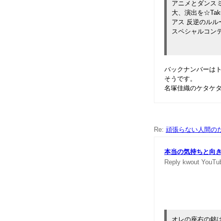
アニメとダンスミ
大、演出を☆Ta
アス 反逆のルル
スペシャルコン
バックナンバーはト
そうです。
名塚佳織のケタケ
Re:
頑張らない人間の
本当の気持ちと向
Reply
kwout
YouTu
オレの座右の銘