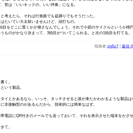
ば、答は「いいキックの、いい伴奏」になる。
っと考えたら、それは行進曲でも盆踊りでもそうだった。
ツはたいてい大太鼓いませんけど、頭打ちの。
2拍目をどこに置くかが偉さなんでしょう。それで小節のサイクルというか楕
うものがかなり決まって、3拍目がついてこられる。と次の1拍目を打てる。
投稿者
zig5z7
|
返信 (0
に書く。
」という製品。
ータイとかあるなら、いっそ、タッチさせると誰が来たかわかるような製品は
くに非接触型のがあるんだから、技術的には簡単なはず。
携帯電話にQR付きのメールでも送っておいて、それを表示させた端末をかざ
できて。