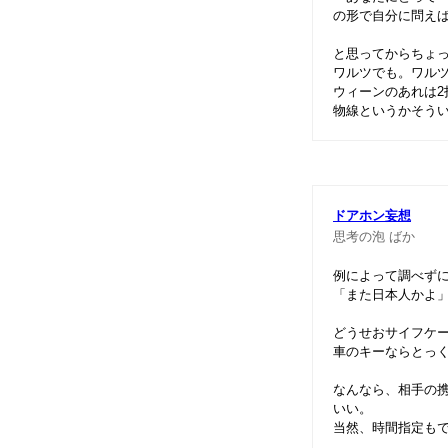
の形で自分に問え
と思ってからちょ
ワルツでも。ワル
ウィーンのあれは
物線というかそうい
ドアホン妄想
思考の泡
ばか
例によって調べず
「また日本人かよ
どうせおサイフケ
車のキーならとっ
なんなら、相手の
いい。
当然、時間指定も