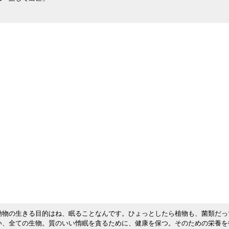
動物の生きる目的はね、眠ることなんです。ひょっとしたら植物も、菌類だっ
い、全ての生物。質のいい惰眠を貪るために、健康を保つ。そのための栄養を