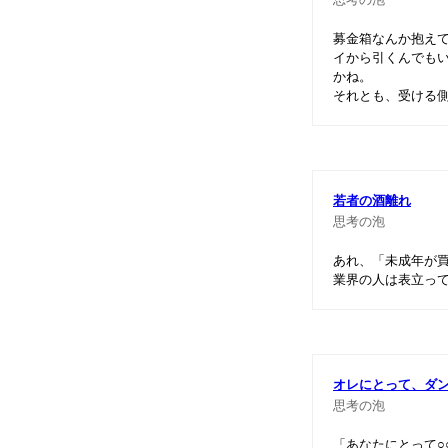
募金箱なんか抱えて
イから引くんでも
かね。
それとも、受ける
若者の酒離れ
思考の泡
あれ、「未成年が
業界の人は表立っ
オレにとって、ダ
思考の泡
「あなたにとって