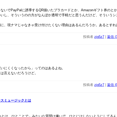
ないでPayPalに誘導するQR描いたプラカードとか、Amazonギフト券のと
いいし、そういうのの方がなんぼか透明で手軽だと思うんだけど、そういうシ
側に、現ナマじゃなきゃ受け付けたくない理由はあるんだろうか。あるとすれ
投稿者
zig5z7
|
返信 (1
買いにくくなったから」ってのはあるよね。
ては言えないだろうけど。
投稿者
zig5z7
|
返信 (0
ンスミュージックとは
○○とは、ひとことで」みたいな質問は嫌いで、ひとにはしないようにしてる