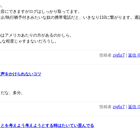
い。
無音にできますがログはしっかり取ってます。
止/執行猶予付きみたいな奴の携帯電話だと、いきなり110に繋がります。通
のはアメリカあたりの方があるのかしら。
んな程度じゃすまないだろうし。
投稿者
zig5z7
|
返信 (0
に声をかけられないコツ
」だな、多分。
投稿者
zig5z7
|
返信 (1
ことを考えよう考えようとする時はたいてい歪んでる