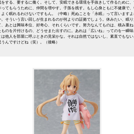
成をする、要するに働く。そして、安眠できる環境を手抜きして作るために、
作ってもらうために、仲間を増やす。子孫を残す。もし心身ともに不健康で、
、よく眠れるわけないですもん。（中略）死ぬことを「永眠」って言いますよ
か。そういう言い回しが生まれるのが何よりの証拠でしょう。休みたい、眠り
て、あとは興味本位、好奇心、それくらいです。努力なんてものは、積み重ね
たものを片付けるの、どうせまた出すのに。あれは「広いね」ってのを一瞬味
とは他人を部屋に呼ぶときの見栄かな。それは自然ではないし、素直でもない
思うんですけどね（笑）。（後略）