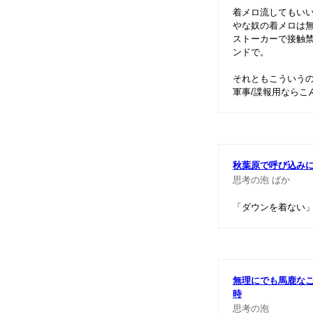
着メロ流してもい
やな奴の着メロは
ストーカーで接触禁
ンドで。
それともこういう
軍事/諜報用ならこ
秋葉原で呼び込み
思考の泡
ばか
「ダウンを着ない
無理にでも馬鹿な
時
思考の泡