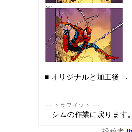
■ オリジナルと加工後 →
--- トゥウィット ---
シムの作業に戻ります
投稿者
f