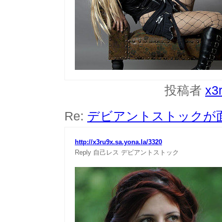
投稿者
x3
Re:
デビアントストックが
http://x3ru9x.sa.yona.la/3320
Reply
自己レス
デビアントストック