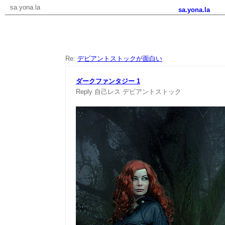
sa.yona.la
sa.yona.la
Re:
デビアントストックが面白い
ダークファンタジー 1
Reply
自己レス
デビアントストック