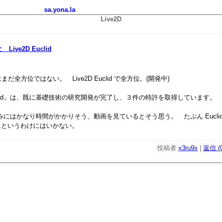
sa.yona.la
Live2D
 Live2D Euclid
m はまだ全方位ではない。 Live2D Euclid で全方位。(開発中)
 Euclid」は、既に基礎技術の研究開発が完了し、３件の特許を取得しています。 
込みにはかなり時間がかかりそう、動画を見ているとそう思う。 たぶん Eucli
にというわけにはいかない。
投稿者
x3ru9x
|
返信 (0