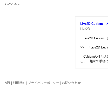
sa.yona.la
Live2D Cubism と
Live2D
Live2D Cubis
>> 「Live2D
Cubismの打ち
る。 趣味で手軽
API
|
利用規約
|
プライバシーポリシー
|
お問い合わせ