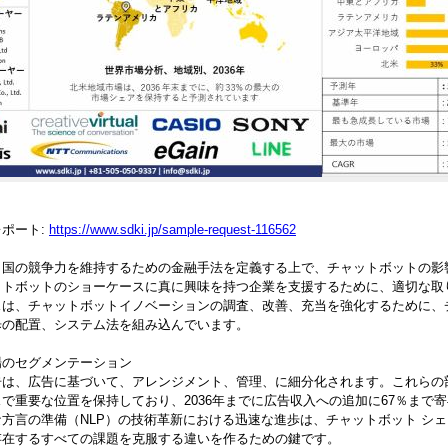
レポート:
https://www.sdki.jp/sample-request-116562
、国の競争力を維持するための金融手法を定義する上で、チャットボットの影
ットボットのショーケースに真に興味を持つ企業を支援するために、適切な取
スは、チャットボットイノベーションの調査、改善、充当を強化するために、
歩の配置、システム法を組み込んでいます。
場のセグメンテーション
告は、広告に基づいて、アレンジメント、管理、に細分化されます。これらの
で重要な位置を保持しており、2036年までに広告収入への追加に67％まで
方言の準備（NLP）の技術革新における迅速な進歩は、チャットボット シ
存在するすべての課題を克服する違いを作るための鍵です。