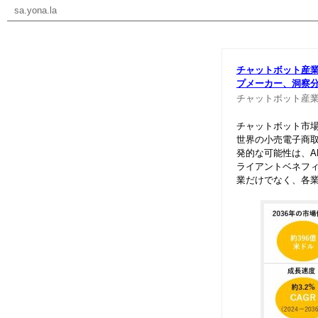
sa.yona.la
チャットボット産
プメーカ
ー、洞察分析
チャットボット産業
チャットボット市
世界の小売電子商取
発的な可能性は、A
ライアントベネフ
業だけでなく、各