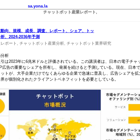
sa.yona.la
チャットボット産業レポート,
業動向、規模、成長、調査、レポート、シェア、トッ
、2024-2036年予測
レポート,
チャットボット産業分析,
チャットボット業界研究
場分析
引は2023年に6兆米ドルと評価されている。この講演者は、日本の電子チャ
P広告の重要なシェアを所有し、発展を続けると予測している。現在、日本で
ィットが、大手企業だけでなくあらゆる企業で急速に普及し、広告シェアを拡
業界が個別化されたクライアントベネフィットを必要としている。