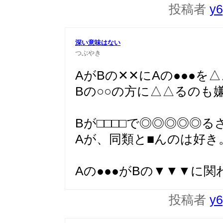
投稿者
y6
深い意味はない
つぶやき
AがBの✕✕にAの●●●
Bの○○の方に△△るのも
Bが□□□□で◎◎◎◎◎
Aが、同類と■んのは好き
Aの●●●がBの▼▼▼に
投稿者
y6