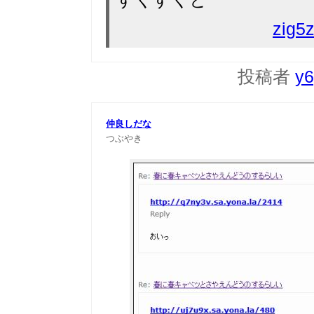
zig
投稿者
y6
仲良しだな
つぶやき