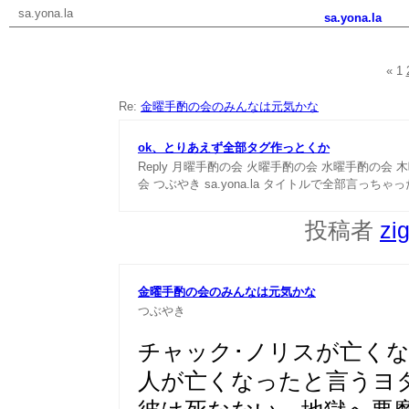
sa.yona.la
sa.yona.la
«
1
Re:
金曜手酌の会のみんなは元気かな
ok、とりあえず全部タグ作っとくか
Reply
月曜手酌の会
火曜手酌の会
水曜手酌の会
木
会
つぶやき
sa.yona.la
タイトルで全部言っちゃっ
投稿者
zi
金曜手酌の会のみんなは元気かな
つぶやき
チャック･ノリスが亡く
人が亡くなったと言うヨ