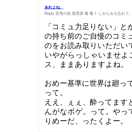
あれよね、
Reply
思考の泡
屁理屈
毒
毒？
しがらみを忘れて、
「コミュ力足りない」と
の持ち前のご自慢のコミ
のをお読み取りいただい
いやがらっしゃいませよ
ス、ままありますよね。
おめー基準に世界は廻っ
って。
ええ、ぇぇ、酔ってます
んがなボゲ。って。やっ
りめーだ、ったくよー。